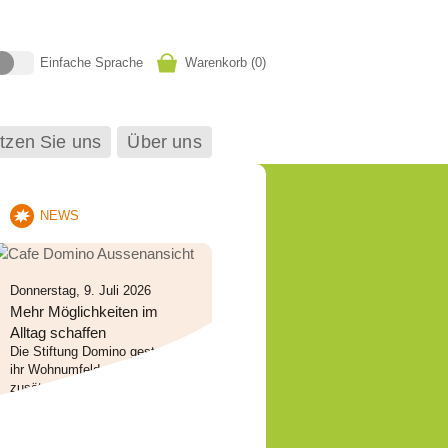
Einfache Sprache
Warenkorb (
0
)
tzen Sie uns
Über uns
NEWS
Donnerstag, 9. Juli 2026
Mehr Möglichkeiten im
Alltag schaffen
Die Stiftung Domino gestaltet
ihr Wohnumfeld neu und schafft
zusätzliche Rückzugsorte
sowie Raum für Begegnungen
und Erholung.
weiterlesen