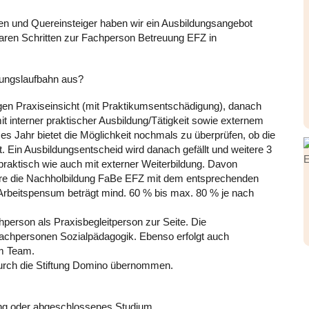
nen und Quereinsteiger haben wir ein Ausbildungsangebot
hbaren Schritten zur Fachperson Betreuung EFZ in
ldungslaufbahn aus?
gen Praxiseinsicht (mit Praktikumsentschädigung), danach
mit interner praktischer Ausbildung/Tätigkeit sowie externem
ses Jahr bietet die Möglichkeit nochmals zu überprüfen, ob die
st. Ein Ausbildungsentscheid wird danach gefällt und weitere 3
praktisch wie auch mit externer Weiterbildung. Davon
hre die Nachholbildung FaBe EFZ mit dem entsprechenden
Arbeitspensum beträgt mind. 60 % bis max. 80 % je nach
hperson als Praxisbegleitperson zur Seite. Die
 Fachpersonen Sozialpädagogik. Ebenso erfolgt auch
m Team.
urch die Stiftung Domino übernommen.
ng oder abgeschlossenes Studium